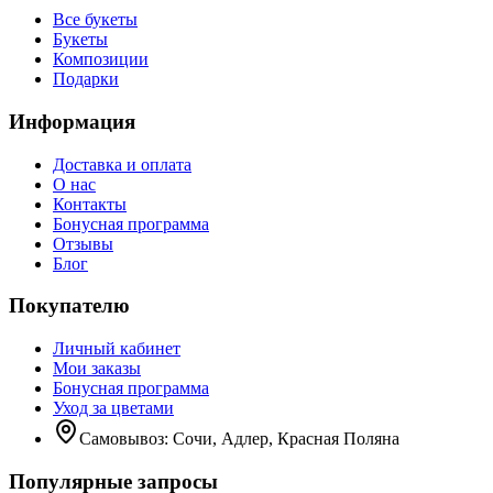
Все букеты
Букеты
Композиции
Подарки
Информация
Доставка и оплата
О нас
Контакты
Бонусная программа
Отзывы
Блог
Покупателю
Личный кабинет
Мои заказы
Бонусная программа
Уход за цветами
Самовывоз:
Сочи, Адлер, Красная Поляна
Популярные запросы