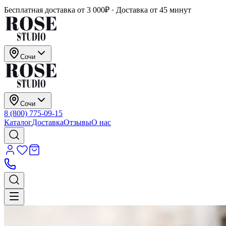
Бесплатная доставка от 3 000₽ · Доставка от 45 минут
Сочи
Сочи
8 (800) 775-09-15
Каталог
Доставка
Отзывы
О нас