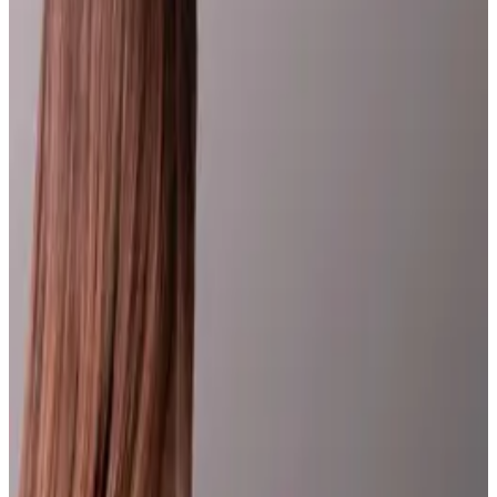
до +158 бонусов
В корзину
13 пионовидных роз "Misty Bubbles"
7 700
₽
до +231 бонусов
В корзину
Букет из кремовой кустовой розы
5 050
₽
до +152 бонусов
В корзину