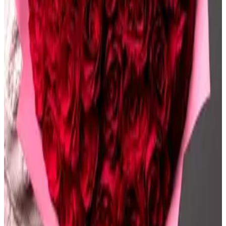
3 700
₽
до +111 бонусов
В корзину
11 кустовых пионовидных роз Мисти Баблз
7 100
₽
до +213 бонусов
В корзину
7 роз в фоамиране
1 900
₽
до +57 бонусов