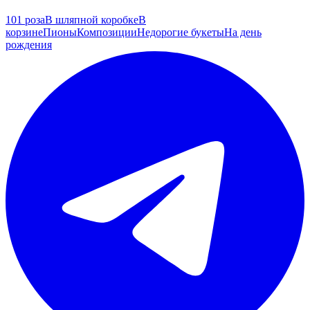
101 роза
В шляпной коробке
В
корзине
Пионы
Композиции
Недорогие букеты
На день
рождения