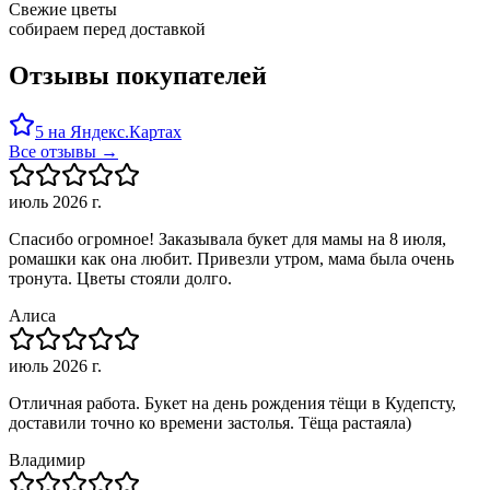
Свежие цветы
собираем перед доставкой
Отзывы покупателей
5
на Яндекс.Картах
Все отзывы →
июль 2026 г.
Спасибо огромное! Заказывала букет для мамы на 8 июля,
ромашки как она любит. Привезли утром, мама была очень
тронута. Цветы стояли долго.
Алиса
июль 2026 г.
Отличная работа. Букет на день рождения тёщи в Кудепсту,
доставили точно ко времени застолья. Тёща растаяла)
Владимир