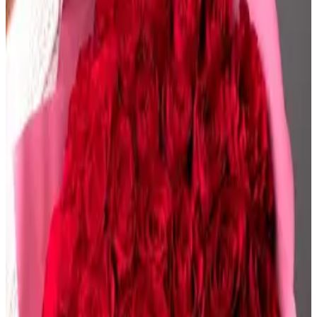
до +72 бонусов
В корзину
Букет розы с эвкалиптом "CREATIVE"
3 250
₽
до +98 бонусов
В корзину
9 роз (цвет на выбор)
2 300
₽
до +69 бонусов
В корзину