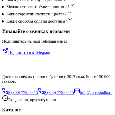
Можно отправить букет анонимно?
Какие гарантии свежести цветов?
Какие способы оплаты доступны?
Узнавайте о скидках первыми
Подпишитесь на наш Telegram-канал
Подписаться в Telegram
Доставка свежих цветов и букетов с 2013 года. Более 150 000
заказов.
8 (800) 775-09-15
8 (800) 775-09-15
info@rose-studio.ru
Ежедневно, круглосуточно
Каталог