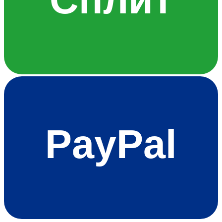
PayPal