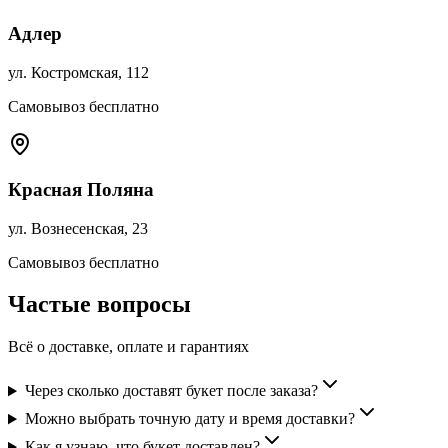
Адлер
ул. Костромская, 112
Самовывоз бесплатно
Красная Поляна
ул. Вознесенская, 23
Самовывоз бесплатно
Частые вопросы
Всё о доставке, оплате и гарантиях
Через сколько доставят букет после заказа?
Можно выбрать точную дату и время доставки?
Как я узнаю, что букет доставлен?