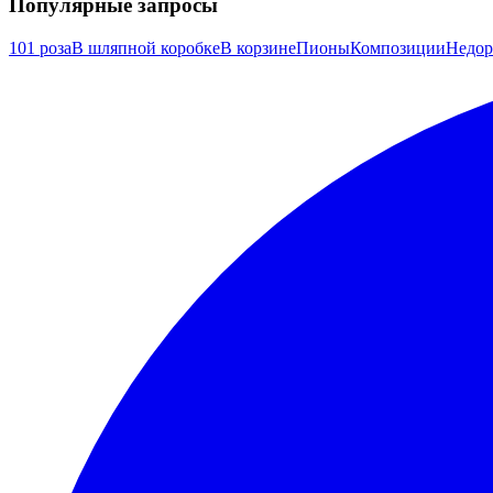
Популярные запросы
101 роза
В шляпной коробке
В корзине
Пионы
Композиции
Недор